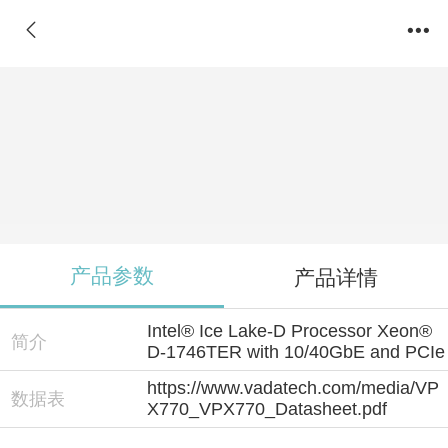
VPX770
产品参数
产品详情
Intel® Ice Lake-D Processor Xeon®
简介
D-1746TER with 10/40GbE and PCIe
https://www.vadatech.com/media/VP
数据表
X770_VPX770_Datasheet.pdf