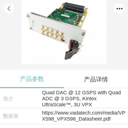
VPX598
产品参数
产品详情
Quad DAC @ 12 GSPS with Quad
ADC @ 3 GSPS, Kintex
简介
UltraScale™, 3U VPX
https://www.vadatech.com/media/VP
数据表
X598_VPX598_Datasheet.pdf